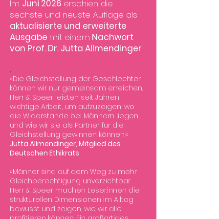
Im
Juni 2026
erschien die
sechste und neuste Auflage als
aktualisierte und erweiterte
Ausgabe
mit einem
Nachwort
von Prof. Dr. Jutta Allmendinger
.
„
»Die Gleichstellung der Geschlechter
können wir nur gemeinsam erreichen.
Herr & Speer leisten seit Jahren
wichtige Arbeit, um aufzuzeigen, wo
die Widerstände bei Männern liegen,
und wie wir sie als Partner für die
Gleichstellung gewinnen können.«
Jutta Allmendinger, Mitglied des
Deutschen Ethikrats
»Männer sind auf dem Weg zu mehr
Gleichberechtigung unverzichtbar.
Herr & Speer machen Leser:innen die
strukturellen Dimensionen im Alltag
bewusst und zeigen, wie wir alle
profitieren können. Ein großartiges