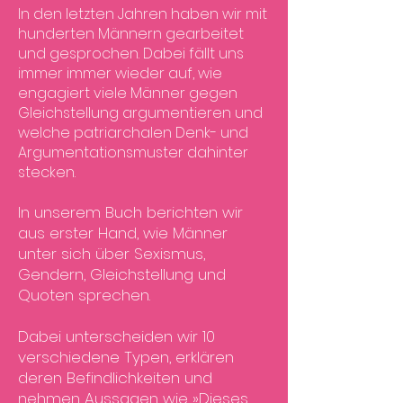
In den letzten Jahren haben wir mit
hunderten Männern gearbeitet
und gesprochen. Dabei fällt uns
immer
immer wieder auf, wie
engagiert viele Männer gegen
Gleichstellung argumentieren und
welche patriarchalen Denk- und
Argumentationsmuster dahinter
stecken.
In unserem Buch berichten wir
aus erster Hand, wie Männer
unter sich über Sexismus,
Gendern, Gleichstellung und
Quoten sprechen.
Dabei unterscheiden wir 10
verschiedene Typen, erklären
deren Befindlichkeiten und
nehmen Aussagen wie »Dieses