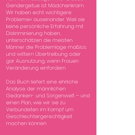
Gendergetue ist Mädchenkram.
Wir haben echt wichtigere
Probleme« auseinander. Weil sie
keine persönliche Erfahrung mit
Diskriminierung haben,
unterschätzen die meisten
Männer die Problemlage maßlos
und wittern Übertreibung oder
gar Ausnutzung, wenn Frauen
Veränderung einfordern.
Das Buch liefert eine ehrliche
Analyse der männlichen
Gedanken- und Sorgenwelt – und
einen Plan, wie wir sie zu
Verbündeten im Kampf um
Geschlechtergerechtigkeit
machen können.