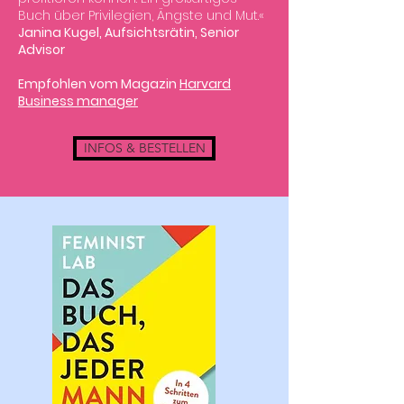
Buch über Privilegien, Ängste und Mut.«
Janina Kugel, Aufsichtsrätin, Senior
Advisor
Empfohlen vom Magazin
Harvard
Business manager
INFOS & BESTELLEN