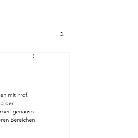
ot
Kontakt
n mit Prof. 
ng der 
rbeit genauso 
eren Bereichen 