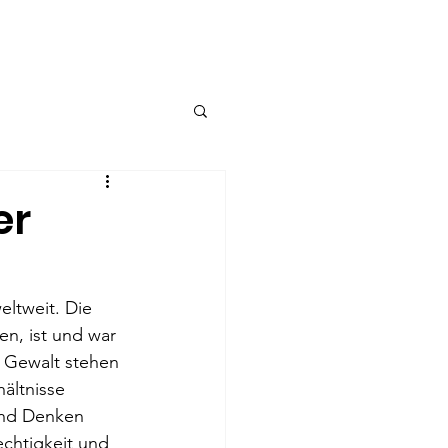
ot
Kontakt
er
ltweit. Die 
n, ist und war 
 Gewalt stehen 
ältnisse 
und Denken 
echtigkeit und 