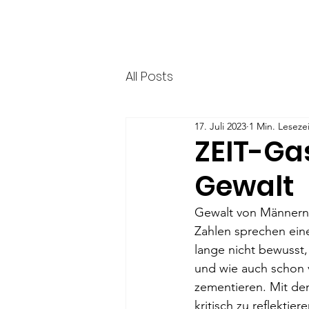
HERR & SPEER
Startseite
News
Über
All Posts
17. Juli 2023
1 Min. Lesezei
ZEIT-Ga
Gewalt
Gewalt von Männern a
Zahlen sprechen eine
lange nicht bewusst
und wie auch schon v
zementieren. Mit dem
kritisch zu reflekti