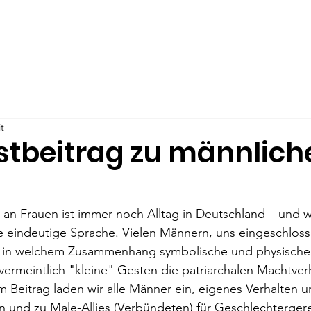
 Uns
Male Allyship
Veröffentlichungen
Unser Angeb
t
stbeitrag zu männlich
n Frauen ist immer noch Alltag in Deutschland – und we
 eindeutige Sprache. Vielen Männern, uns eingeschlosse
, in welchem Zusammenhang symbolische und physische
ermeintlich "kleine" Gesten die patriarchalen Machtverh
 Beitrag laden wir alle Männer ein, eigenes Verhalten 
eren und zu Male-Allies (Verbündeten) für Geschlechterger